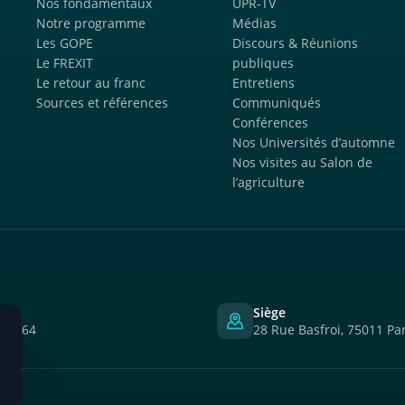
Nos fondamentaux
UPR-TV
Notre programme
Médias
Les GOPE
Discours & Réunions
Le FREXIT
publiques
Le retour au franc
Entretiens
Sources et références
Communiqués
Conférences
Nos Universités d’automne
Nos visites au Salon de
l’agriculture
ne
Siège
 04 64
28 Rue Basfroi, 75011 Par
s.