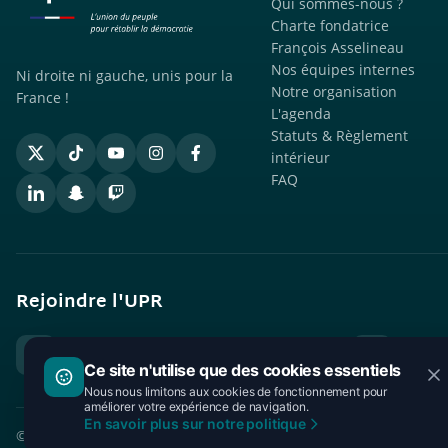
Qui sommes-nous ?
Charte fondatrice
François Asselineau
Nos équipes internes
Ni droite ni gauche, unis pour la
Notre organisation
France !
L'agenda
Statuts & Règlement
intérieur
FAQ
Rejoindre l'UPR
Courriel
Télépho
contact@upr.fr
01 43 14
Ce site n'utilise que des cookies essentiels
Nous nous limitons aux cookies de fonctionnement pour
améliorer votre expérience de navigation.
En savoir plus sur notre politique
© 2026 UPR - Union Populaire Républicaine. Tous droits réservé