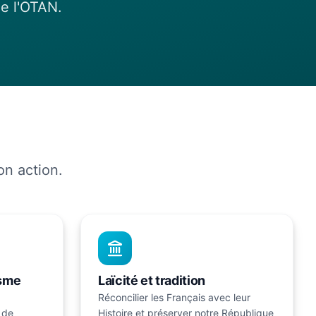
de l'OTAN.
on action.
isme
Laïcité et tradition
Réconcilier les Français avec leur
 de
Histoire et préserver notre République