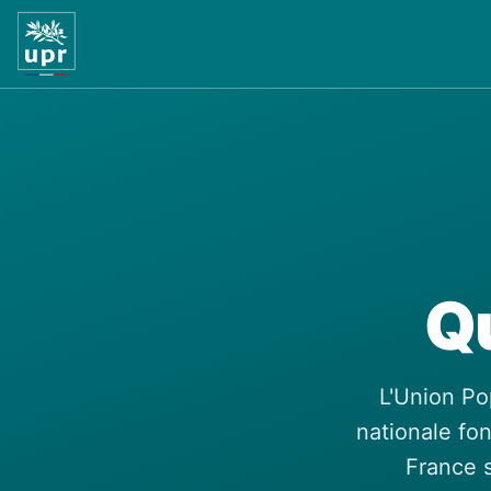
Q
L'Union Po
nationale fo
France s