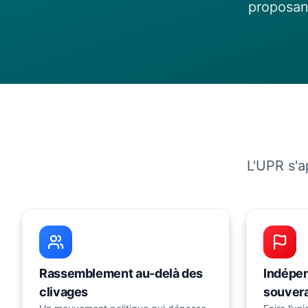
proposant
L'UPR s'a
Rassemblement au-delà des
Indépe
clivages
souver