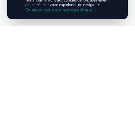
Nous nous limitons aux cookies de fonctionnement
pour améliorer votre expérience de navigation.
En savoir plus sur notre politique
Ni droite ni gauche, unis pour la
France !
Découvrir l'UPR