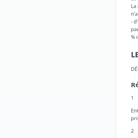
La 
n’a
- d
pau
% d
L
DÉ
Ré
1
En
pr
2