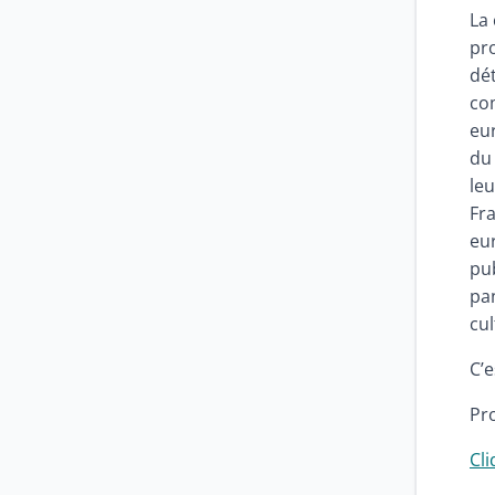
La
pro
dé
com
eu
du 
leu
Fra
eur
pub
pan
cu
C’e
Pro
Cl