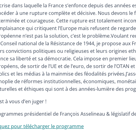
 crise dans laquelle la France s’enfonce depuis des années 
céder à une rupture complète et décisive. Nous devons le fa
terminée et courageuse. Cette rupture est totalement incom
plaisance qui critiquent l’Europe mais refusent de regarder 
ropéenne n’est pas la solution, c’est le problème.Voulant 
Conseil national de la Résistance de 1944, je propose aux F
rs convictions politiques ou religieuses et leurs origines et
nce sa liberté et sa démocratie. Cela impose en premier lie
opéens, de sortir de l’UE et de l’euro, de sortir de l’OTAN et
lics et les médias à la mainmise des féodalités privées.J’ass
oplie de réformes institutionnelles, économiques, monétaire
lturelles et éthiques qui sont à des années-lumière des pro
st à vous d’en juger !
grammes présidentiel de François Asselineau & législatif d
iquez pour télécharger le programme