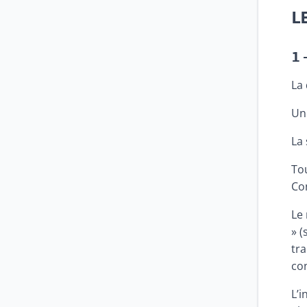
L
1 
La 
Un
La 
Tou
Con
Le 
» (
tra
con
L’i