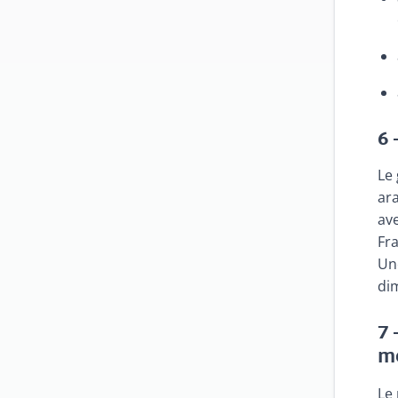
6 
Le 
ar
ave
Fra
Une
dim
7 
mo
Le 