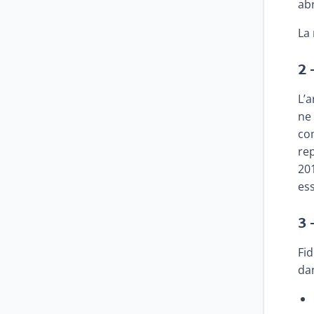
abr
La 
2 
L’
ne
co
rep
20
ess
3 
Fi
dan