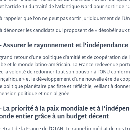
et l’article 13 du traité de l’Atlantique Nord pour sortir de l’
à rappeler que l’on ne peut pas sortir juridiquement de l’U
à dénoncer les candidats qui proposent de « désobéir aux t
– Assurer le rayonnement et l’indépendance 
grand retour d’une politique d’amitié et de coopération de l
abe et le monde latino-américain. La France redevenue port
c la volonté de redonner tout son pouvoir à l’ONU conformé
nçafrique » et le développement d’une nouvelle ère de coopé
 politique planétaire pacifiste et réfléchie, veillant à don
ension politique et non alignée.
– La priorité à la paix mondiale et à l’indépe
nde entier grâce à un budget décent
retrait de la France de l’OTAN. Le rappel immédiat de nos t