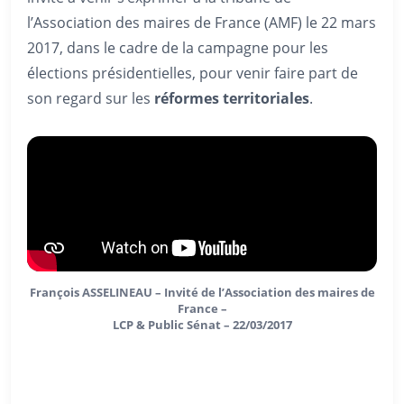
l’Association des maires de France (AMF) le 22 mars
2017, dans le cadre de la campagne pour les
élections présidentielles, pour venir faire part de
son regard sur les
réformes territoriales
.
François ASSELINEAU – Invité de l’Association des maires de
France –
LCP & Public Sénat – 22/03/2017