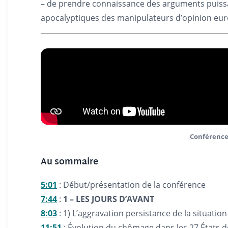
– de prendre connaissance des arguments puiss
apocalyptiques des manipulateurs d’opinion euro-a
Conférence 
Au sommaire
5:01
: Début/présentation de la conférence
7:44
:
1 – LES JOURS D’AVANT
8:03
: 1) L’aggravation persistance de la situatio
11:51
: Évolution du chômage dans les 27 États de