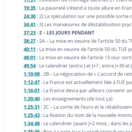
19:35
: La pauvreté s’étend à toute allure en Fra
24:30
: 2) La spéculation sur une possible sortie
34:41
: 3) Les manœuvres de déstabilisation psyc
37:23
:
2 – LES JOURS PENDANT
38:27
: 2A – La mise en oeuvre de l’article 50 du T
40:11
: La mise en oeuvre de l’article 50 du TUE p
48:01
: La mise en oeuvre de l’article 13 oiur sort
49:54
: Le calendrier (entre J et J+7 ; entre J+30 et
1:10:08
: 2B – La négociation de « L’accord de retr
1:12:47
: La France est actuellement liée à l’UE pa
1:16:01
: La France devra par ailleurs convenir a
1:20:40
: Les enseignements (de tout ça)
1:25:31
: 2C – La sortie de l’euro et le rétablisse
1:25:43
: La fixation du nom de la nouvelle monn
1:34:48
: Le calendrier (avant J+2 mois ; dans les 
1:35:36
: Bon à savoir (sur la production français