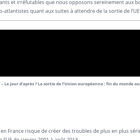
ants et irréfutables que nous opposons sereinement aux b
tlantistes quant aux suites à attendre de la sortie de l’UE,
– Le jour d’après ? La sortie de l’Union européenne : fin du monde ou 
n en France risque de créer des troubles de plus en plus séri
 l’UE de janvier 2001 à août 2013