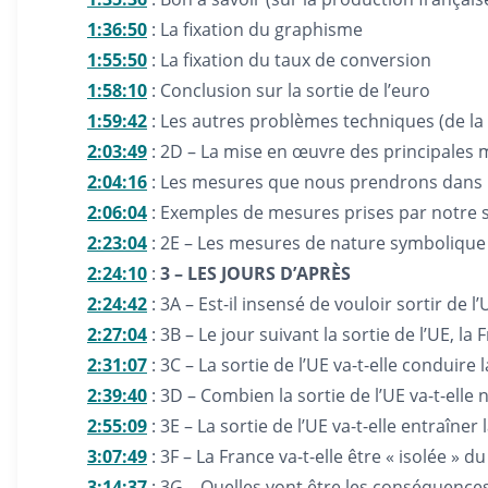
1:36:50
: La fixation du graphisme
1:55:50
: La fixation du taux de conversion
1:58:10
: Conclusion sur la sortie de l’euro
1:59:42
: Les autres problèmes techniques (de la s
2:03:49
: 2D – La mise en œuvre des principales
2:04:16
: Les mesures que nous prendrons dans 
2:06:04
: Exemples de mesures prises par notre s
2:23:04
: 2E – Les mesures de nature symbolique 
2:24:10
:
3 – LES JOURS D’APRÈS
2:24:42
: 3A – Est-il insensé de vouloir sortir de l
2:27:04
: 3B – Le jour suivant la sortie de l’UE, la
2:31:07
: 3C – La sortie de l’UE va-t-elle conduire 
2:39:40
: 3D – Combien la sortie de l’UE va-t-elle n
2:55:09
: 3E – La sortie de l’UE va-t-elle entraîner 
3:07:49
: 3F – La France va-t-elle être « isolée » 
3:14:37
: 3G – Quelles vont être les conséquences 