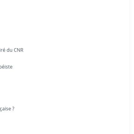
iré du CNR
péiste
çaise ?