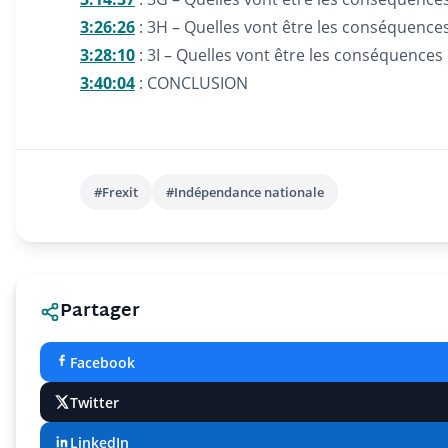
3:26:26
: 3H – Quelles vont être les conséquences d
3:28:10
: 3I – Quelles vont être les conséquences d
3:40:04
: CONCLUSION
#Frexit
#Indépendance nationale
Partager
Facebook
Twitter
LinkedIn