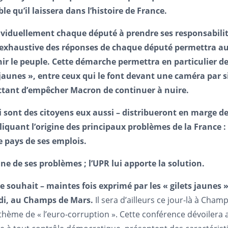
 qu’il laissera dans l’histoire de France.
ndividuellement chaque député à prendre ses responsabilit
ste exhaustive des réponses de chaque député permettra a
r le peuple. Cette démarche permettra en particulier de 
jaunes », entre ceux qui le font devant une caméra par 
mettant d’empêcher Macron de continuer à nuire.
i sont des citoyens eux aussi – distribueront en marge d
pliquant l’origine des principaux problèmes de la France
le pays de ses emplois.
e de ses problèmes ; l’UPR lui apporte la solution.
le souhait – maintes fois exprimé par les « gilets jaune
edi, au Champs de Mars.
Il sera d’ailleurs ce jour-là à C
hème de « l’euro-corruption ». Cette conférence dévoilera a