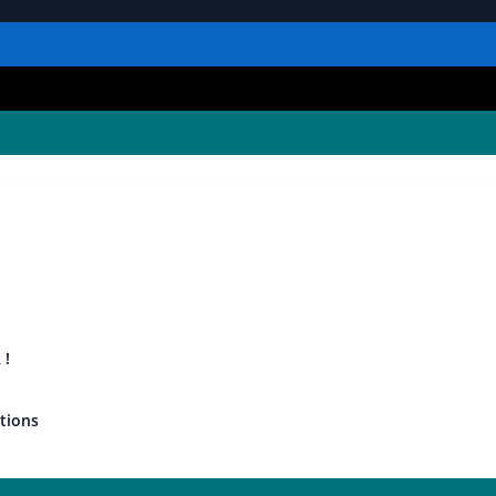
 !
tions