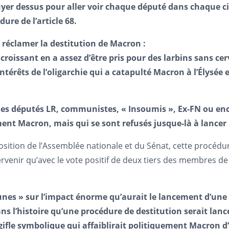
er dessus pour aller voir chaque député dans chaque cir
ure de l’article 68.
si réclamer la destitution de Macron :
roissant en a assez d’être pris pour des larbins sans cer
 intérêts de l’oligarchie qui a catapulté Macron à l’Élysé
 les députés LR, communistes, « Insoumis », Ex-FN ou e
ment Macron, mais qui se sont refusés jusque-là à lancer 
ition de l’Assemblée nationale et du Sénat, cette procédur
tervenir qu’avec le vote positif de deux tiers des membres 
unes » sur l’impact énorme qu’aurait le lancement d’une 
dans l’histoire qu’une procédure de destitution serait lan
e gifle symbolique qui affaiblirait politiquement Macron d