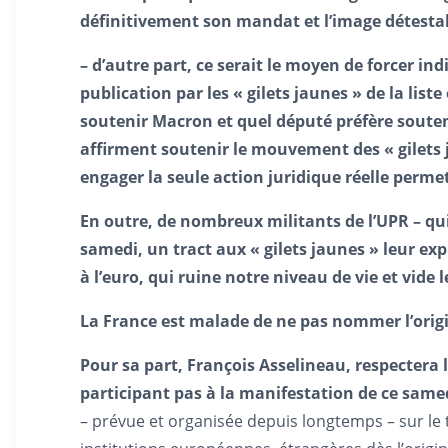
définitivement son mandat et l’image détestable
– d’autre part, ce serait le moyen de forcer i
publication par les « gilets jaunes » de la li
soutenir Macron et quel député préfère souteni
affirment soutenir le mouvement des « gilets 
engager la seule action juridique réelle per
En outre, de nombreux militants de l’UPR – qu
samedi, un tract aux « gilets jaunes » leur ex
à l’euro, qui ruine notre niveau de vie et vide 
La France est malade de ne pas nommer l’origin
Pour sa part, François Asselineau, respectera 
participant pas à la manifestation de ce sam
– prévue et organisée depuis longtemps – sur le t