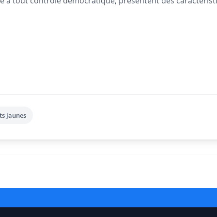
ne à tout contrôle démocratique, présentent des caractérist
ts jaunes