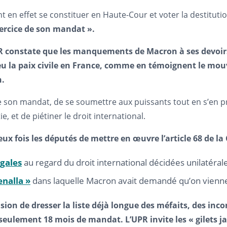
nt en effet se constituer en Haute-Cour et voter la destitu
ercice de son mandat ».
 constate que les manquements de Macron à ses devoirs 
eu la paix civile en France, comme en témoignent le mouv
n.
e son mandat, de se soumettre aux puissants tout en s’en pre
ie, et de piétiner le droit international.
eux fois les députés de mettre en œuvre l’article 68 de la
égales
au regard du droit international décidées unilatéral
enalla »
dans laquelle Macron avait demandé qu’on vienne l
ccasion de dresser la liste déjà longue des méfaits, des 
eulement 18 mois de mandat. L’UPR invite les « gilets j