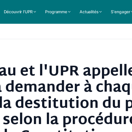
Découvrir l'UPR
Programme
Actualités
S'engager
au et l'UPR appell
 à demander à cha
la destitution du 
 selon la procédu