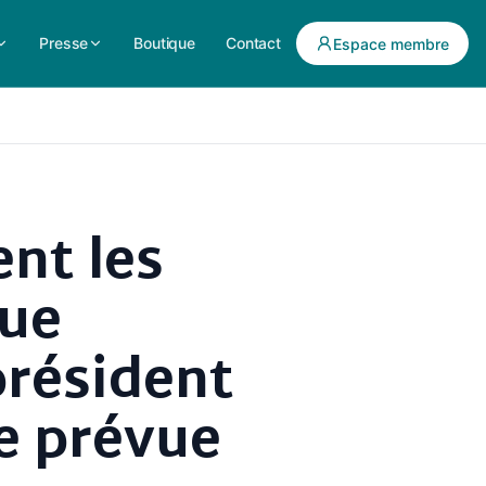
Presse
Boutique
Contact
Espace membre
ent les
que
président
re prévue