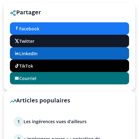
Partager
Facebook
Twitter
LinkedIn
TikTok
Courriel
Articles populaires
1
Les ingérences vues d'ailleurs
2
« Ingérences russes » : opération de