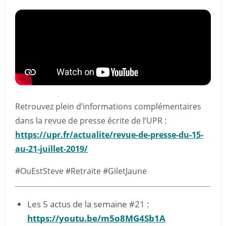
Retrouvez plein d’informations complémentaires
dans la revue de presse écrite de l’UPR :
https://upr.fr/actualite/revue-de-presse-du-15-
au-21-juillet-2019/
#OuEstSteve #Retraite #GiletJaune
Les 5 actus de la semaine #21 :
https://youtu.be/m5o8MG4Sb1A