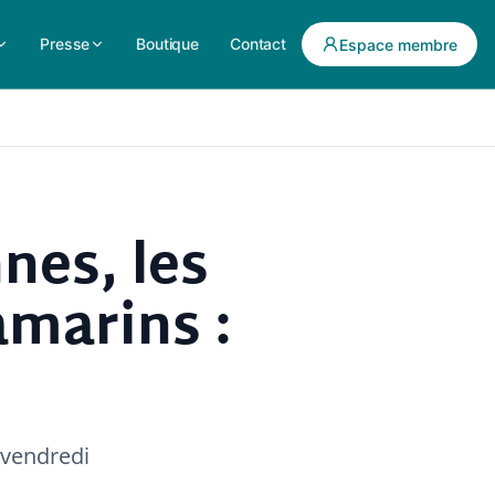
Presse
Boutique
Contact
Espace membre
nes, les
amarins :
 vendredi