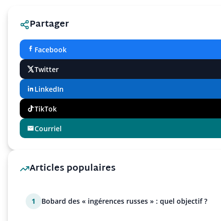
Partager
Facebook
Twitter
LinkedIn
TikTok
Courriel
Articles populaires
1
Bobard des « ingérences russes » : quel objectif ?