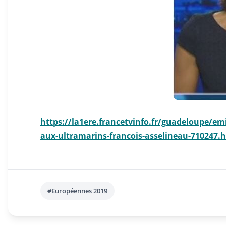
https://la1ere.francetvinfo.fr/guadeloupe/em
aux-ultramarins-francois-asselineau-710247.
#Européennes 2019