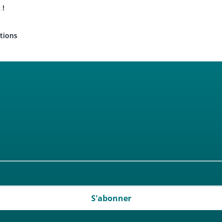
 !
tions
S'abonner