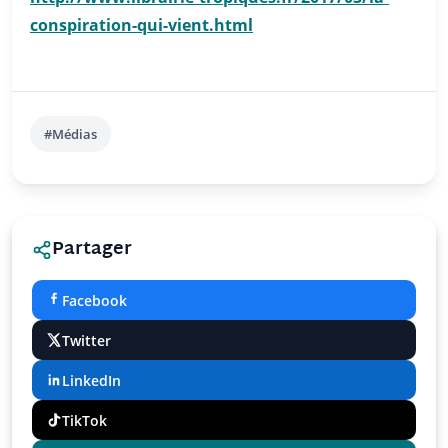
conspiration-qui-vient.html
#Médias
Partager
Facebook
Twitter
LinkedIn
TikTok