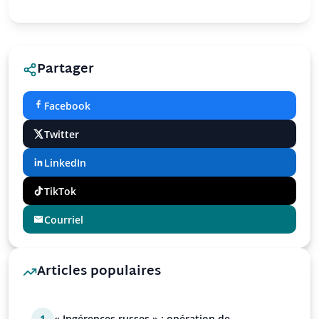
Partager
Facebook
Twitter
LinkedIn
TikTok
Courriel
Articles populaires
1
« Ingérences russes » : opération de