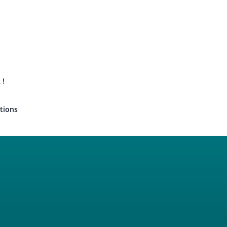
 !
tions