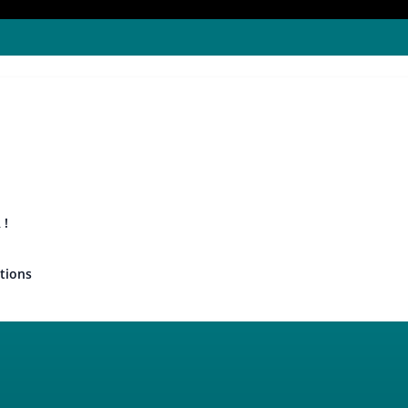
 !
tions