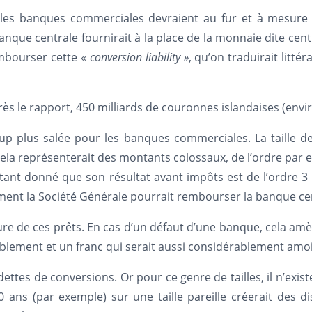
 les banques commerciales devraient au fur et à mesur
banque centrale fournirait à la place de la monnaie dite cen
mbourser cette «
conversion liability »
, qu’on traduirait litt
près le rapport, 450 milliards de couronnes islandaises (envir
oup plus salée pour les banques commerciales. La taille de
ela représenterait des montants colossaux, de l’ordre par e
 Étant donné que son résultat avant impôts est de l’ordre 3
ment la Société Générale pourrait rembourser la banque c
ture de ces prêts. En cas d’un défaut d’une banque, cela a
ablement et un franc qui serait aussi considérablement amoi
dettes de conversions. Or pour ce genre de tailles, il n’exis
ans (par exemple) sur une taille pareille créerait des di