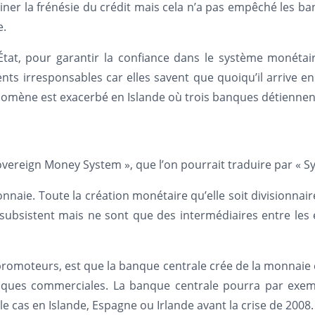
reiner la frénésie du crédit mais cela n’a pas empêché les 
e.
’État, pour garantir la confiance dans le système monétair
irresponsables car elles savent que quoiqu’il arrive en c
phénomène est exacerbé en Islande où trois banques détienn
overeign Money System », que l’on pourrait traduire par « 
ie. Toute la création monétaire qu’elle soit divisionnaire,
ubsistent mais ne sont que des intermédiaires entre les 
 promoteurs, est que la banque centrale crée de la monnaie
ques commerciales. La banque centrale pourra par exempl
le cas en Islande, Espagne ou Irlande avant la crise de 2008.