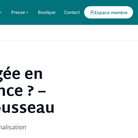
Presse
Boutique
Contact
Espace membre
gée en
nce ? –
rousseau
nalisation