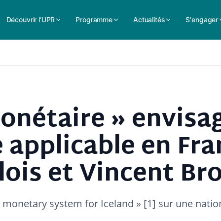
Découvrir l'UPR
Programme
Actualités
S'engager
monétaire » envisa
e applicable en Fra
lois et Vincent B
 monetary system for Iceland » [1] sur une natio