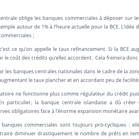
e centrale oblige les banques commerciales à déposer sur l
 exemple autour de 1% à l’heure actuelle pour la BCE. L’idé
 commerciales ;
 c’est ce qu’on appelle le taux refinancement. Si la BCE 
r le coût des crédits qu’elles accordent. Cela freinera donc l
par les banques centrales nationales dans le cadre de la zon
ugmentant le taux plancher et en accordant peu de facilités
gatoire ne fonctionne plus comme régulateur du crédit puis
 particulier, la banque centrale islandaise a dû crée
ves obligatoires face à l’énorme expansion monétaire avant
s banques commerciales sont toujours pro-cycliques : ell
ntraire diminuer drastiquement le nombre de prêts en tem