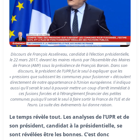
Discours de François Asselineau, candidat à l’élection présidentielle,
le 22 mars 2017, devant les maires réunis par l’Assemblée des Maires
de France (AMF) sous la présidence de François Baroin. Dans son
discours, le président de l’UPR fut le seul à expliquer que les
« pressions que subissent les communes pour fusionner » découlent
directement de notre appartenance à l’Union européenne. Il indiqua
aussi qu’il serait le seul à pouvoir mettre un coup d’arrêt immédiat à
ces fusions forcées et à l’étranglement financier des petites
communes puisqu’il serait le seul à faire sortir la France de l’UE et de
l’euro. La suite des événements lui donne raison.
Le temps révèle tout. Les analyses de l’UPR et de
son président, candidat à la présidentielle, se
sont révélées être les bonnes. C’est donc