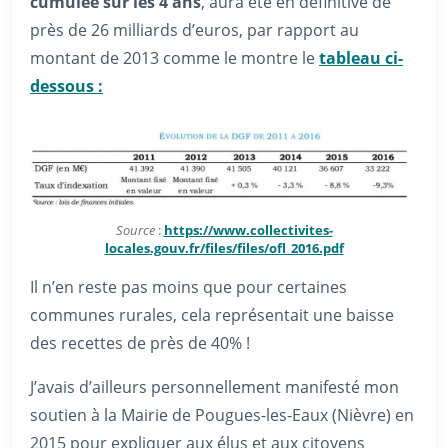
cumulée sur les 4 ans
, aura été en définitive de
près de 26 milliards d’euros, par rapport au
montant de 2013 comme le montre le
tableau ci-
dessous :
Source
:
https://www.collectivites-
locales.gouv.fr/files/files/ofl_2016.pdf
Il n’en reste pas moins que pour certaines
communes rurales, cela représentait une baisse
des recettes de près de 40% !
J’avais d’ailleurs personnellement manifesté mon
soutien à la Mairie de Pougues-les-Eaux (Nièvre) en
2015 pour expliquer aux élus et aux citoyens