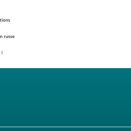
tions
n russe
 !