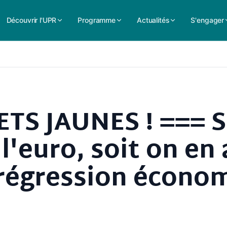
Découvrir l'UPR
Programme
Actualités
S'engager
ETS JAUNES ! === S
 l'euro, soit on en
e régression écono