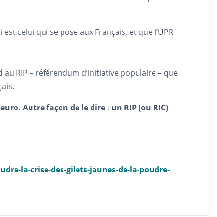
 est celui qui se pose aux Français, et que l’UPR
d au RIP – référendum d’initiative populaire – que
ais.
’euro. Autre façon de le dire : un RIP (ou RIC)
e-la-crise-des-gilets-jaunes-de-la-poudre-