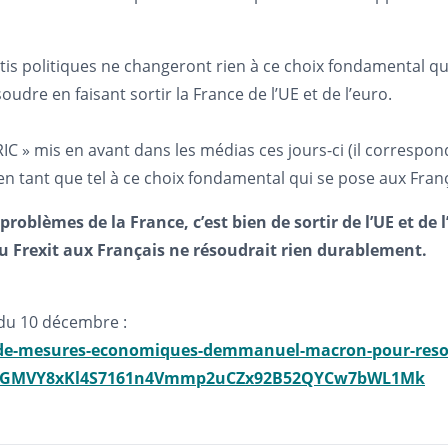
tis politiques ne changeront rien à ce choix fondamental qui
udre en faisant sortir la France de l’UE et de l’euro.
RIC » mis en avant dans les médias ces jours-ci (il correspon
n tant que tel à ce choix fondamental qui se pose aux Franç
roblèmes de la France, c’est bien de sortir de l’UE et de l
 du Frexit aux Français ne résoudrait rien durablement.
 du 10 décembre :
s-de-mesures-economiques-demmanuel-macron-pour-resoudr
8SSo-GMVY8xKl4S7161n4Vmmp2uCZx92B52QYCw7bWL1Mk