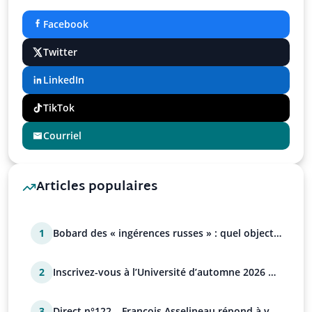
Facebook
Twitter
LinkedIn
TikTok
Courriel
Articles populaires
1
Bobard des « ingérences russes » : quel objectif
?
2
Inscrivez-vous à l’Université d’automne 2026 de
l’UPR !
3
Direct n°122 – François Asselineau répond à vos