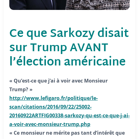
Ce que Sarkozy disait
sur Trump AVANT
l’élection américaine
« Qu’est-ce que j’ai à voir avec Monsieur
Trump? »
http://www.lefigaro.fr/politiq
ue/le-
scan/citations/2016/09/
22/25002-
20160922ARTFIG00338-
sarkozy-qu-est-ce-que-j-ai-
a-
voir-avec-monsieur-trump.php
« Ce monsieur ne mérite pas tant d’intérêt que