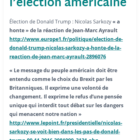
l’élection américaine
Élection de Donald Trump : Nicolas Sarkozy
« a
honte » de la réaction de Jean-Marc Ayrault
http://www.europe1.fr/politiqu
e/election-de-
donald-trump-
nicolas-sarkozy-a-honte-de-la-
reaction-de-jean-marc-ayrault-
2896076
« Le message du peuple américain doit être
entendu comme le choix du Brexit par les
Britanniques. Il exprime une volonté de
changement. Il exprime le refus d’une pensée
unique qui interdit tout débat sur les dangers
qui menacent notre nation »
http://www.lepoint.fr/presiden
tielle/nicolas-
sarkozy-se-
voit-bien-dans-les-pas-de-
donald-