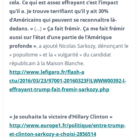
cela. Ce qui est assez effrayant c’est l’impact
qu’il a. Je trouve terrifiant qu’il y ait 30%
d’Américains qui peuvent se reconnaître là-
dedans. »
(…)
« Ça fait frémir. Ça me fait frémir
aussi sur l’état d’une partie de l’Amérique
profonde »
, a ajouté Nicolas Sarkozy, dénonçant le
« populisme » et la « vulgarité » du candidat
républicain à la Maison Blanche.
http://www.lefigaro.fr/flash-a
ctu/2016/03/23/97001-20160323F
ILWWW00392-l-
effrayant-trump-
fait-fremir-sarkozy.php
« Je souhaite la victoire d’Hillary Clinton »
http://www.europe1.fr/politiqu
e/entre-trump-
et-clinton-
sarkozy-a-choisi-2856514