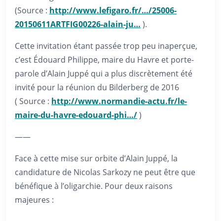
(Source :
http://www.lefigaro.fr/…/25006-
20150611ARTFIG00226-alain-ju…
).
Cette invitation étant passée trop peu inaperçue,
c’est Édouard Philippe, maire du Havre et porte-
parole d’Alain Juppé qui a plus discrètement été
invité pour la réunion du Bilderberg de 2016
( Source :
http://www.normandie-actu.fr/le-
maire-du-havre-edouard-phi…/
)
——
Face à cette mise sur orbite d’Alain Juppé, la
candidature de Nicolas Sarkozy ne peut être que
bénéfique à l’oligarchie. Pour deux raisons
majeures :