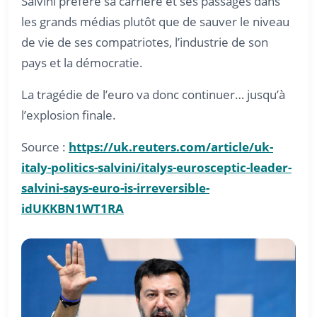
Salvini préfère sa carrière et ses passages dans
les grands médias plutôt que de sauver le niveau
de vie de ses compatriotes, l’industrie de son
pays et la démocratie.
La tragédie de l’euro va donc continuer… jusqu’à
l’explosion finale.
Source :
https://uk.reuters.com/article/uk-
italy-politics-salvini/italys-eurosceptic-leader-
salvini-says-euro-is-irreversible-
idUKKBN1WT1RA