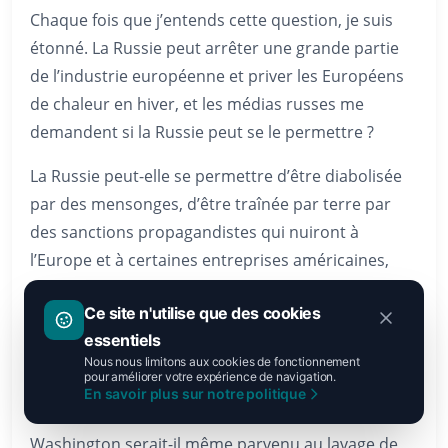
Chaque fois que j’entends cette question, je suis
étonné. La Russie peut arrêter une grande partie
de l’industrie européenne et priver les Européens
de chaleur en hiver, et les médias russes me
demandent si la Russie peut se le permettre ?
La Russie peut-elle se permettre d’être diabolisée
par des mensonges, d’être traînée par terre par
des sanctions propagandistes qui nuiront à
l’Europe et à certaines entreprises américaines,
pour véhiculer l’image que la Russie est si faible
Ce site n'utilise que des cookies
qu’elle est impuissante face à des sanctions
essentiels
occidentales et qu’elle doit accepter les sanctions
Nous nous limitons aux cookies de fonctionnement
sans en montrer le coût pour l’Europe et les États-
pour améliorer votre expérience de navigation.
En savoir plus sur notre politique
Unis ?
Washington serait-il même parvenu au lavage de