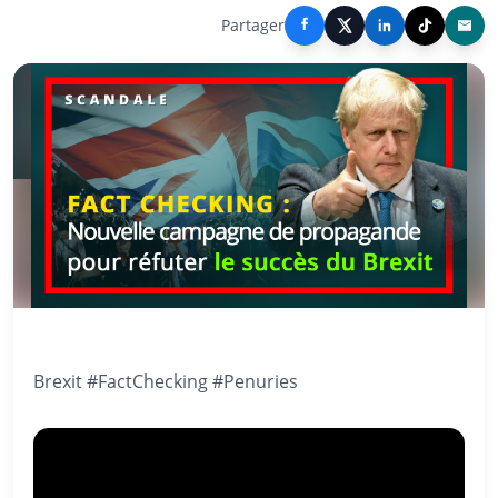
Partager
Brexit #FactChecking #Penuries