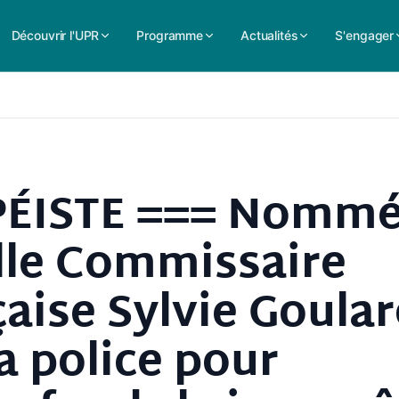
Découvrir l'UPR
Programme
Actualités
S'engager
PÉISTE === Nommé
lle Commissaire
ise Sylvie Goular
a police pour