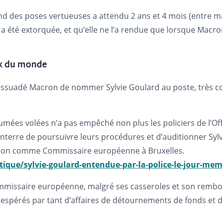
end des poses vertueuses a attendu 2 ans et 4 mois (entre
 a été extorquée, et qu’elle ne l’a rendue que lorsque Ma
ux du monde
 dissuadé Macron de nommer Sylvie Goulard au poste, très c
s volées n’a pas empêché non plus les policiers de l’Office
anterre de poursuivre leurs procédures et d’auditionner Sylvi
tion comme Commissaire européenne à Bruxelles.
tique/sylvie-goulard-entendue-par-la-police-le-jour-me
ommissaire européenne, malgré ses casseroles et son remb
sespérés par tant d’affaires de détournements de fonds et 