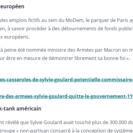
t européen
s emplois fictifs au sein du MoDem, le parquet de Paris ayan
Pen, à savoir procéder à des détournements de fonds publi
es européens.
it à peine été nommée ministre des Armées par Macron en m
ur être en mesure de démontrer librement sa bonne foi ».
les-casseroles-de-sylvie-goulard-potentielle-commissair
re-des-armees-sylvie-goulard-quitte-le-gouvernement-1
nk-tank américain
t révélé que Sylvie Goulard avait touché plus de 300.000 doll
n groupe « non-partisan consacré à la conception de systè