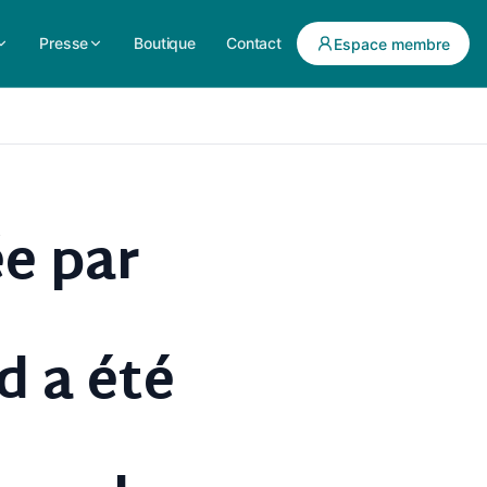
Presse
Boutique
Contact
Espace membre
e par
d a été