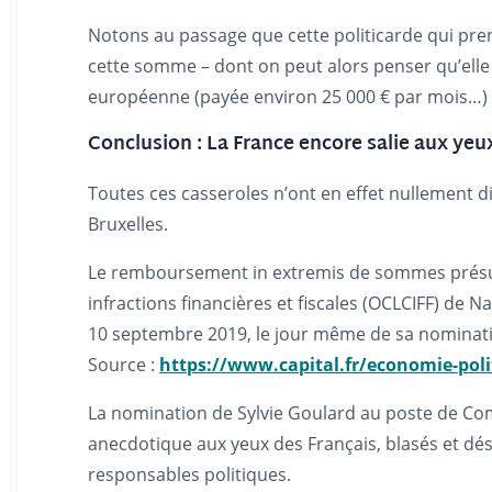
Notons au passage que cette politicarde qui pr
cette somme – dont on peut alors penser qu’elle
européenne (payée environ 25 000 € par mois…)
Conclusion : La France encore salie aux ye
Toutes ces casseroles n’ont en effet nullement
Bruxelles.
Le remboursement in extremis de sommes présumée
infractions financières et fiscales (OCLCIFF) de N
10 septembre 2019, le jour même de sa nomina
Source :
https://www.capital.fr/economie-poli
La nomination de Sylvie Goulard au poste de C
anecdotique aux yeux des Français, blasés et dé
responsables politiques.