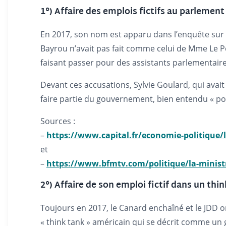
1°) Affaire des emplois fictifs au parlemen
En 2017, son nom est apparu dans l’enquête sur de
Bayrou n’avait pas fait comme celui de Mme Le 
faisant passer pour des assistants parlementair
Devant ces accusations, Sylvie Goulard, qui ava
faire partie du gouvernement, bien entendu « po
Sources :
–
https://www.capital.fr/economie-politique/
et
–
https://www.bfmtv.com/politique/la-minist
2°) Affaire de son emploi fictif dans un thi
Toujours en 2017, le Canard enchaîné et le JDD on
« think tank » américain qui se décrit comme u