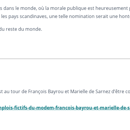
eurs dans le monde, où la morale publique est heureusement 
les pays scandinaves, une telle nomination serait une hont
 du reste du monde.
est au tour de François Bayrou et Marielle de Sarnez d’être
plois-fictifs-du-modem-francois-bayrou-et-marielle-de-s