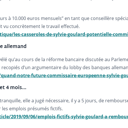
urs à 10.000 euros mensuels” en tant que conseillère spécial
ait vu concrètement le travail effectué.
tique/les-casseroles-de-sylvie-goulard-potentielle-com
ire allemand
élé qu’au cours de la réforme bancaire discutée au Parleme
recopiés d’un argumentaire du lobby des banques alleman
quand-notre-future-commissaire-europeenne-sylvie-go
 et 4 mois…
anquille, elle a jugé nécessaire, il y a 5 jours, de rembour
 les emplois présumés fictifs.
icle/2019/09/06/emplois-fictifs-sylvie-goulard-a-rembou