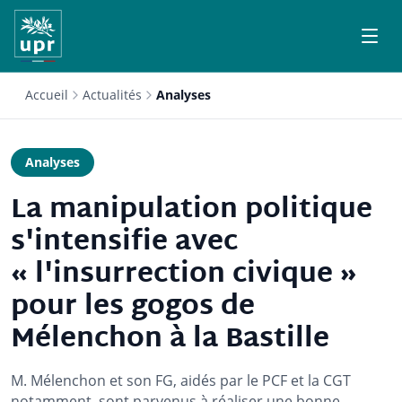
Accueil
Actualités
Analyses
Analyses
La manipulation politique
s'intensifie avec
« l'insurrection civique »
pour les gogos de
Mélenchon à la Bastille
M. Mélenchon et son FG, aidés par le PCF et la CGT
notamment, sont parvenus à réaliser une bonne