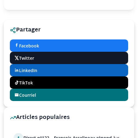
Partager
Facebook
Twitter
LinkedIn
TikTok
Courriel
Articles populaires
1
Direct n°122 – François Asselineau répond à vos