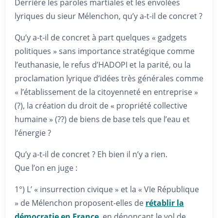
Derrière les paroles martiales et les envolées
lyriques du sieur Mélenchon, qu’y a-t-il de concret ?
Qu’y a-t-il de concret à part quelques « gadgets
politiques » sans importance stratégique comme
l’euthanasie, le refus d’HADOPI et la parité, ou la
proclamation lyrique d’idées très générales comme
« l’établissement de la citoyenneté en entreprise »
(?), la création du droit de « propriété collective
humaine » (??) de biens de base tels que l’eau et
l’énergie ?
Qu’y a-t-il de concret ? Eh bien il n’y a rien.
Que l’on en juge :
1°) L’ « insurrection civique » et la « VIe République
» de Mélenchon proposent-elles de
rétablir la
démocratie en France
, en dénonçant le vol de