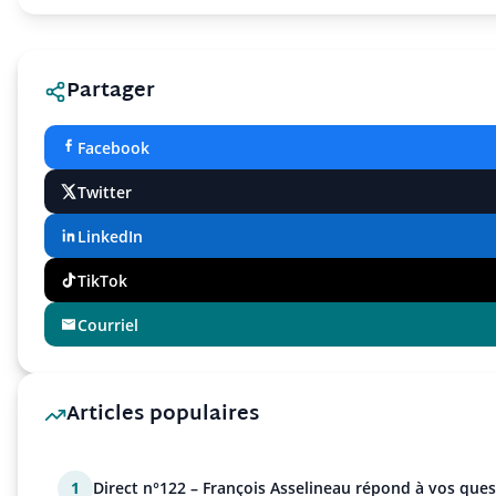
Partager
Facebook
Twitter
LinkedIn
TikTok
Courriel
Articles populaires
1
Direct n°122 – François Asselineau répond à vos ques