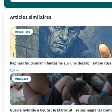
Articles similaires
Actualités
Raphaël Glucksmann fantasme sur une déstabilisation russ
4 min
Analyses
Guerre hybride à Ceuta : le Maroc utilise ses migrants cont