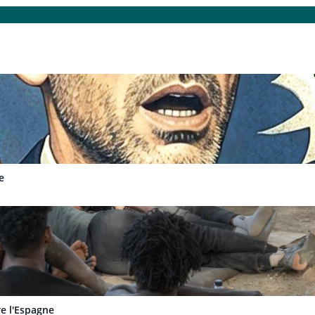
e
re l'Espagne