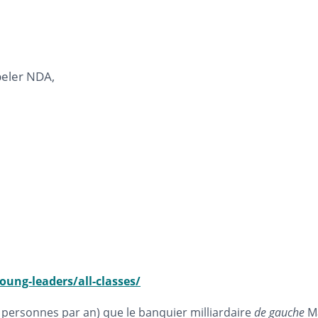
peler NDA,
oung-leaders/all-classes/
t personnes par an) que le banquier milliardaire
de gauche
Ma