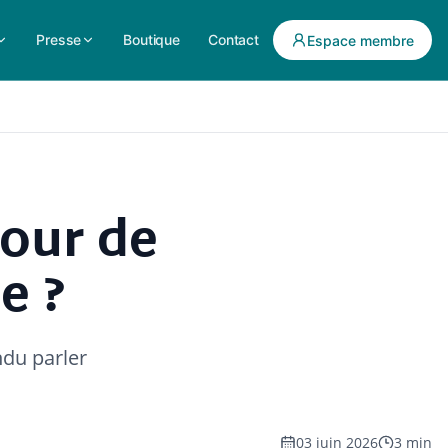
Presse
Boutique
Contact
Espace membre
tour de
e ?
ndu parler
03 juin 2026
3 min