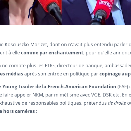
e Kosciuszko-Morizet, dont on n’avait plus entendu parler d
ent à elle
comme par enchantement
, pour qu’elle annonc
 ne compte plus les PDG, directeur de banque, ambassadeur
es médias
après son entrée en politique par
copinage aup
e Young Leader
de la French-American Foundation
(FAF) 
e faire appeler NKM, par mimétisme avec VGE, DSK etc. En en
n exhaustive de responsables politiques, prétendus
de droite
o
re hors caméras
: