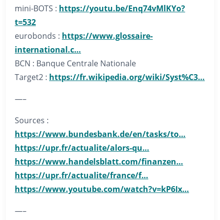
mini-BOTS :
https://youtu.be/Enq74vMlKYo?
t=532
eurobonds :
https://www.glossaire-
international.c…
BCN : Banque Centrale Nationale
Target2 :
https://fr.wikipedia.org/wiki/Syst%C3…
—–
Sources :
https://www.bundesbank.de/en/tasks/to…
https://upr.fr/actualite/alors-qu…
https://www.handelsblatt.com/finanzen…
https://upr.fr/actualite/france/f…
https://www.youtube.com/watch?v=kP6Ix…
—–