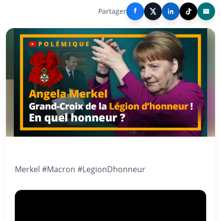
Partager
Merkel #Macron #LegionDhonneur