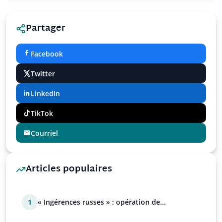
Partager
Facebook
Twitter
LinkedIn
TikTok
Courriel
Articles populaires
1
« Ingérences russes » : opération de
manipulation euro-at…