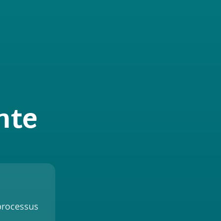
nte
 processus