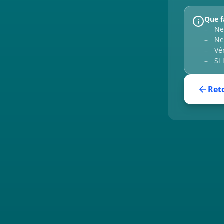
Que f
Ne
Ne
Vé
Si
Reto