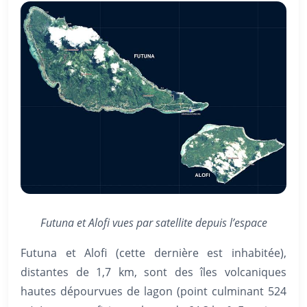
Futuna et Alofi vues par satellite depuis l’espace
Futuna et Alofi (cette dernière est inhabitée),
distantes de 1,7 km, sont des îles volcaniques
hautes dépourvues de lagon (point culminant 524