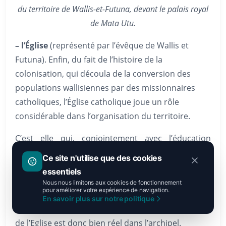
du territoire de Wallis-et-Futuna, devant le palais royal
de Mata Utu.
– l’Église
(représenté par l’évêque de Wallis et
Futuna). Enfin, du fait de l’histoire de la
colonisation, qui découla de la conversion des
populations wallisiennes par des missionnaires
catholiques, l’Église catholique joue un rôle
considérable dans l’organisation du territoire.
C’est elle qui, conjointement avec l’éducation
nationale, est chargée de l’éducation des jeunes
Ce site n'utilise que des cookies
enfants jusqu’à la fin du primaire. C’est elle aussi
essentiels
qui tient l’état civil de l’île, conjointement avec
Nous nous limitons aux cookies de fonctionnement
pour améliorer votre expérience de navigation.
l’administration supérieure. Les Wallisiens et les
En savoir plus sur notre politique
Futuniens sont très croyants. Le magistère moral
de l’Eglise est donc bien réel dans l’archipel.