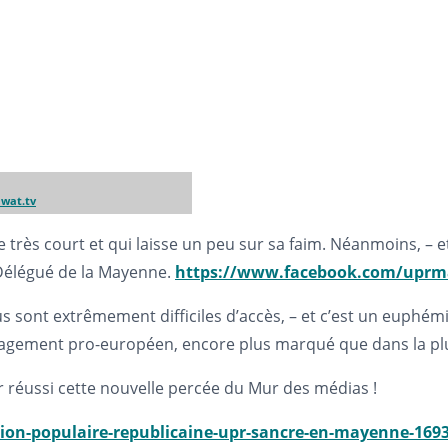
 wat.tv
rès court et qui laisse un peu sur sa faim. Néanmoins, – et 
e Délégué de la Mayenne.
https://www.facebook.com/upr
sont extrêmement difficiles d’accès, – et c’est un euphémi
agement pro-européen, encore plus marqué que dans la plu
r réussi cette nouvelle percée du Mur des médias !
nion-populaire-republicaine-upr-sancre-en-mayenne-169