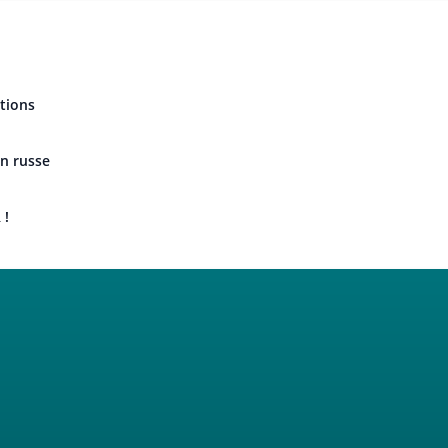
tions
n russe
 !