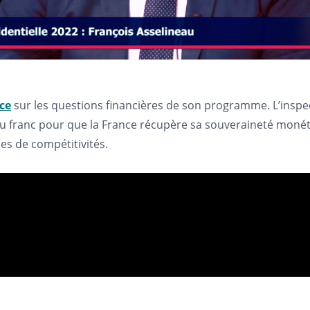
ce
sur les questions financières de son programme. L’inspec
veau franc pour que la France récupère sa souveraineté monét
es de compétitivités.