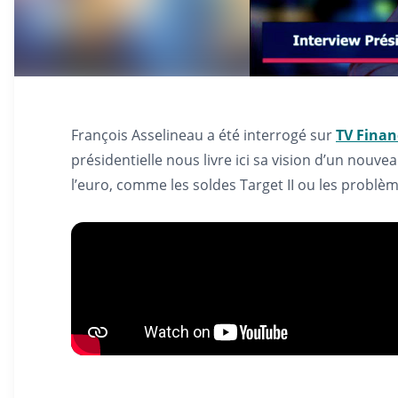
François Asselineau a été interrogé sur
TV Finan
présidentielle nous livre ici sa vision d’un nou
l’euro, comme les soldes Target II ou les problèm