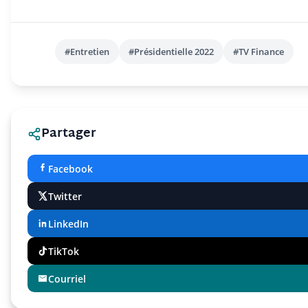
#Entretien
#Présidentielle 2022
#TV Finance
Partager
Facebook
Twitter
LinkedIn
TikTok
Courriel