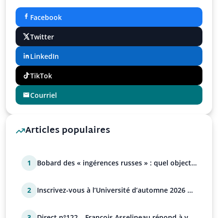
Facebook
Twitter
LinkedIn
TikTok
Courriel
Articles populaires
1
Bobard des « ingérences russes » : quel objectif
?
2
Inscrivez-vous à l’Université d’automne 2026 de
l’UPR !
3
Direct n°122 – François Asselineau répond à vos