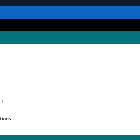
 !
tions