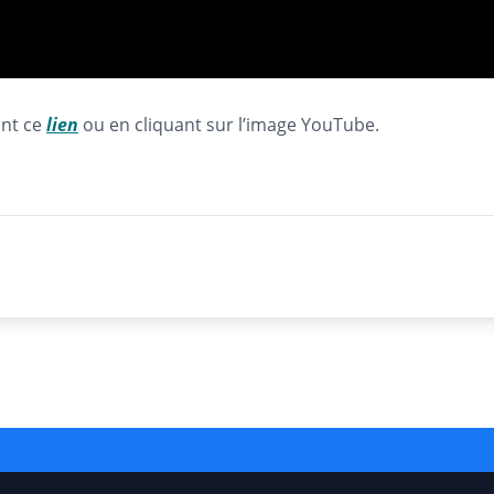
ant ce
lie
n
ou en cliquant sur l’image YouTube.