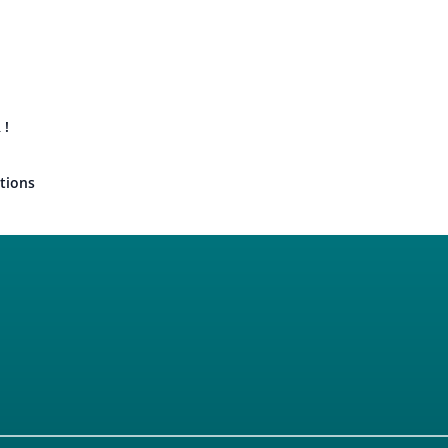
 !
tions