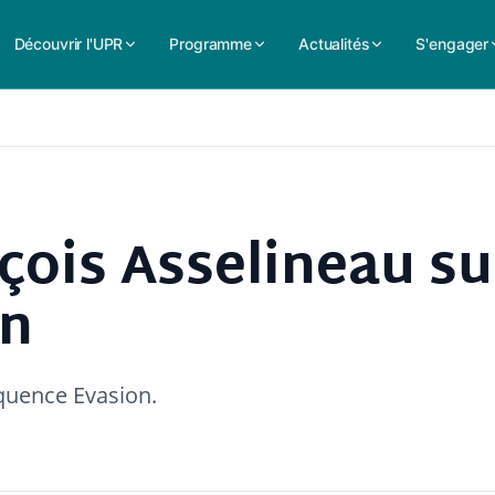
Découvrir l'UPR
Programme
Actualités
S'engager
çois Asselineau su
on
équence Evasion.