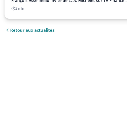
François Asselineau invité de L.-A. Michelet sur TV Finance 
2 min
Retour aux actualités