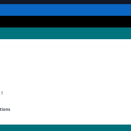
 !
tions