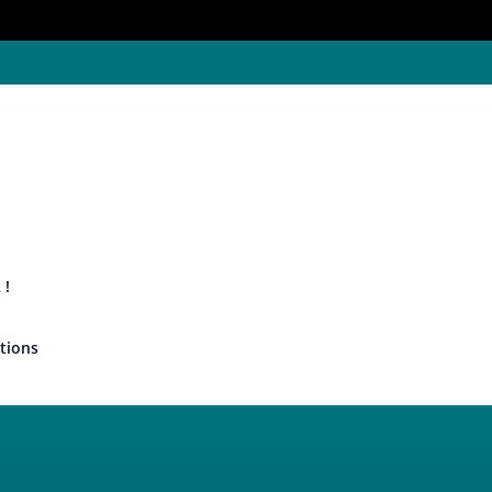
 !
tions