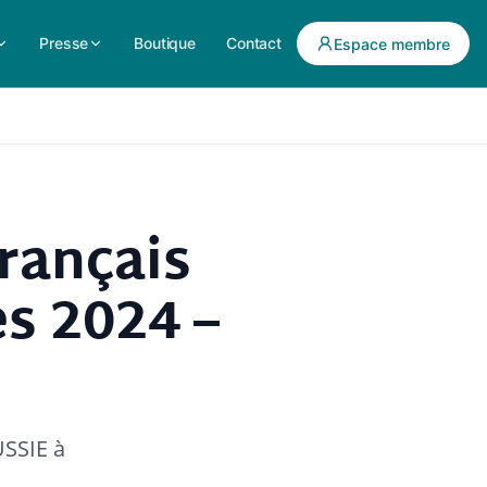
Presse
Boutique
Contact
Espace membre
rançais
es 2024 –
USSIE à