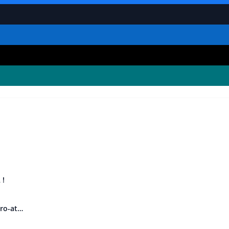
 !
uro-at…