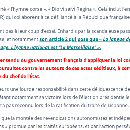
é « l’hymne corse », « Dio vi salvi Regina ». Cela inclut 
) qui collaborent à ce défi lancé à la République française
nt pas à leur coup d’essai. Enhardis par la scandaleuse pass
aise, et notamment
son article 2 qui pose que
« La langue d
uge. L’hymne national est ‘‘La Marseillaise’’ ».
ntendu au gouvernement français d’appliquer la loi cons
oursuites contre les auteurs de ces actes séditieux, à c
du chef de l’État.
rs une lourde responsabilité dans cette déliquescence de l’
n fêtant notamment sa victoire lors de l’élection présidentie
 pas reconnu lors de la ratification du traité de Lisbonne.
elle que la montée des revendications autonomistes et indép
ons » promue par les traités européens, et par l’action per