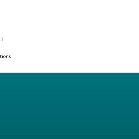
 !
tions