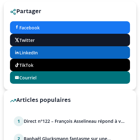
Partager
Facebook
Twitter
LinkedIn
TikTok
Courriel
Articles populaires
1
Direct n°122 – François Asselineau répond à vos
questions
2
Raphaël Glucksmann fantasme sur une