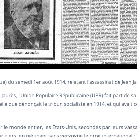
e) du samedi 1er août 1914, relatant l’assassinat de Jean Jaur
n Jaurès, l’Union Populaire Républicaine (UPR) fait part de 
elle que dénonçait le tribun socialiste en 1914, et qui ava
r le monde entier, les États-Unis, secondés par leurs vass
rtriers, en piétinant sans vergogne le droit international :