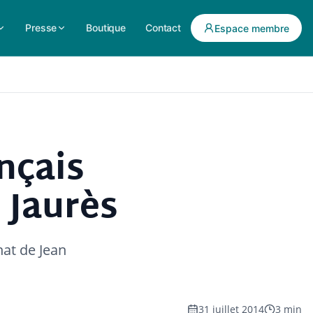
Presse
Boutique
Contact
Espace membre
ançais
 Jaurès
nat de Jean
31 juillet 2014
3 min