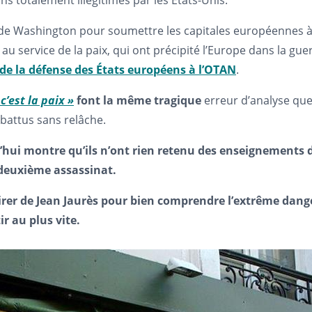
 totalement illégitimes par les États-Unis.
s de Washington pour soumettre les capitales européennes à
 service de la paix, qui ont précipité l’Europe dans la guer
de la défense des États européens à l’OTAN
.
c’est la paix »
font la même
tragique
erreur d’analyse que
battus sans relâche.
rd’hui montre qu’ils n’ont rien retenu des enseignement
deuxième assassinat.
pirer de Jean Jaurès pour bien comprendre l’extrême dang
r au plus vite.