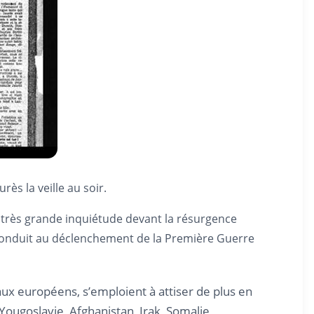
ès la veille au soir.
sa très grande inquiétude devant la résurgence
it conduit au déclenchement de la Première Guerre
aux européens, s’emploient à attiser de plus en
 Yougoslavie, Afghanistan, Irak, Somalie,