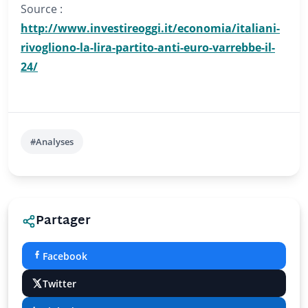
Source :
http://www.investireoggi.it/economia/italiani-
rivogliono-la-lira-partito-anti-euro-varrebbe-il-
24/
#Analyses
Partager
Facebook
Twitter