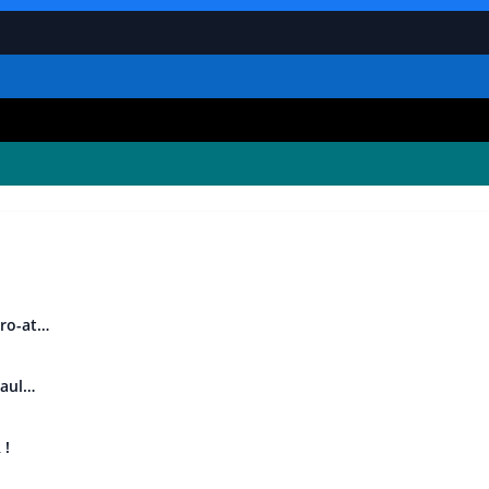
uro-at…
Paul…
 !