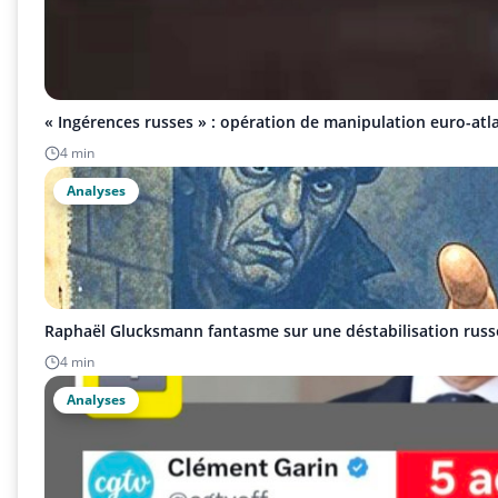
« Ingérences russes » : opération de manipulation euro-atl
4 min
Analyses
Raphaël Glucksmann fantasme sur une déstabilisation russ
4 min
Analyses