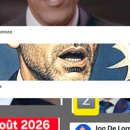
antiste
e