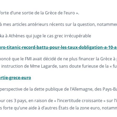
 forte d’une sortie de la Grèce de l’euro ».
e à mes articles antérieurs récents sur la question, notammen
oïka à Athènes qui juge le cas grec irrécupérable
ro-titanic-record-battu-pour-les-taux-dobligation-a-10-
nnoncé que le FMI avait décidé de ne plus financer la Grèce 
instruction de Mme Lagarde, sans doute furieuse de la « fui
rtie-grece-euro
 la perspective de la dette publique de l’Allemagne, des Pays
 ces 3 pays, en raison de « l’incertitude croissante » sur l’i
s forte qu’une aide à d’autres États de la zone euro, notammen