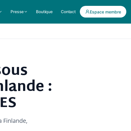
Presse
Boutique
Contact
Espace membre
sous
nlande :
MES
a Finlande,