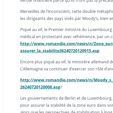
vérole financière parce qu’ils n’ont pas la préca
Merveilles de l’Inconscient, cette double métaphor
les dirigeants des pays visés par Moody’s, bien 
Piqué au vif, le Premier ministre du Luxembourg 
médical en protestant avec véhémence, par un co
http://www.romandie.com/news/n/Zone_euro
assurer_la_stabilite36240720120915.asp
Encore plus piqué au vif, le ministère allemand d
L’Allemagne va continuer d’exercer son rôle d’anc
http://www.romandie.com/news/n/Moody_s_pl
26240720120008.asp
?
Les gouvernements de Berlin et de Luxembourg, 
pour assurer la stabilité de la zone euro dans so
alors que les perspectives de stabilisation à lo