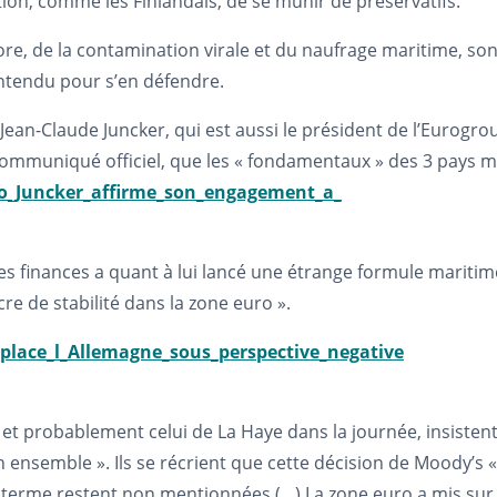
ution, comme les Finlandais, de se munir de préservatifs.
e, de la contamination virale et du naufrage maritime, sont d
entendu pour s’en défendre.
Jean-Claude Juncker, qui est aussi le président de l’Eurogro
mmuniqué officiel, que les « fondamentaux » des 3 pays me
_Juncker_affirme_son_engagement_a_
es finances a quant à lui lancé une étrange formule maritime,
re de stabilité dans la zone euro ».
ace_l_Allemagne_sous_perspective_negative
et probablement celui de La Haye dans la journée, insisten
n ensemble ». Ils se récrient que cette décision de Moody’s 
ng terme restent non mentionnées (…) La zone euro a mis sur 