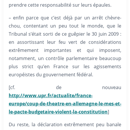
prendre cette responsabilité sur leurs épaules.
– enfin parce que c’est déjà par un arrêt chèvre-
chou, contentant un peu tout le monde, que le
Tribunal s’était sorti de ce guêpier le 30 juin 2009 :
en assortissant leur feu vert de considérations
extrêmement importantes et qui imposent,
notamment, un contrôle parlementaire beaucoup
plus strict qu’en France sur les agissements
européistes du gouvernement fédéral.
[cf. de nouveau
http://www.upr.fr/actualite/france-
europe/coup-de-theatre-en-allemagne-le-mes-et-
le-pacte-budgetaire-violent-la-constitution
]
Du reste, la déclaration extrêmement peu banale