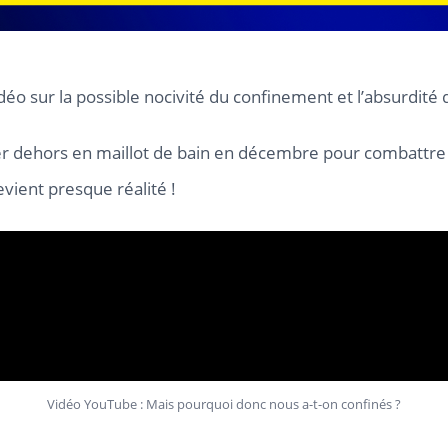
idéo sur la possible nocivité du confinement et l’absurdité
ter dehors en maillot de bain en décembre pour combattre 
vient presque réalité !
Vidéo YouTube : Mais pourquoi donc nous a-t-on confinés ?