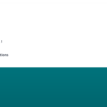
 !
tions