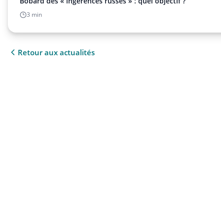
Bobard des « ingérences russes » : quel objectif ?
3 min
Retour aux actualités