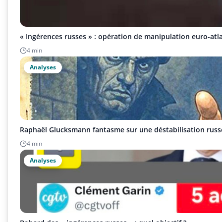
« Ingérences russes » : opération de manipulation euro-atl
4 min
Analyses
Raphaël Glucksmann fantasme sur une déstabilisation russ
4 min
Analyses