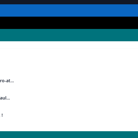
uro-at…
Paul…
 !