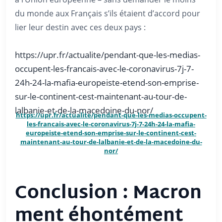
du monde aux Français s’ils étaient d’accord pour
lier leur destin avec ces deux pays :
https://upr.fr/actualite/pendant-que-les-medias-
occupent-les-francais-avec-le-coronavirus-7j-7-
24h-24-la-mafia-europeiste-etend-son-emprise-
sur-le-continent-cest-maintenant-au-tour-de-
lalbanie-et-de-la-macedoine-du-nor/
https://upr.fr/actualite/pendant-que-les-medias-occupent-
les-francais-avec-le-coronavirus-7j-7-24h-24-la-mafia-
europeiste-etend-son-emprise-sur-le-continent-cest-
maintenant-au-tour-de-lalbanie-et-de-la-macedoine-du-
nor/
Conclusion : Macron
ment éhontément